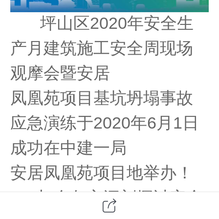
坪山区
2020
年安全生
产
月建筑
施工安全
周现场
观摩会暨安居
凤
凰苑项目基坑坍塌事故
应急演练于
2020
年
6
月
1
日
成功在中建一局
安居凤凰苑项目地举办！
与会各方深刻探讨安全